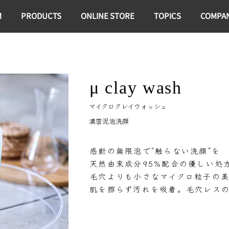
M
PRODUCTS
ONLINE STORE
TOPICS
COMPA
​μ
clay wash
マイクロクレイウォッシュ
濃密泥泡洗顔
感動の無限泡で”触らない洗顔”を
天然由来成分95%配合の優しい処
毛穴よりも小さなマイクロ粒子の
肌を擦らず汚れを吸着。
毛穴レス