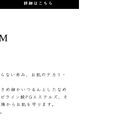
詳細はこちら
AM
治らない赤み、お肌のテカリ・
しきめ細かいつるんとしたなめ
ゼライン酸PGエステルズ、そ
燥から​お肌を守ります。
す。