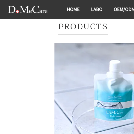
HOME
LABO
OEM/OD
PRODU​CTS