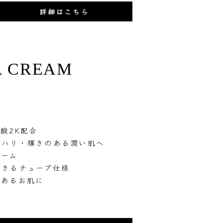
詳細はこちら
A CREAM
酸2K配合
しハリ・輝きのある潤い肌へ
リーム
できるチューブ仕様
のあるお肌に