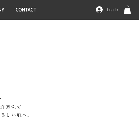
NY
CONTACT
Log In
方
美容泥泡で
の美しい肌へ。