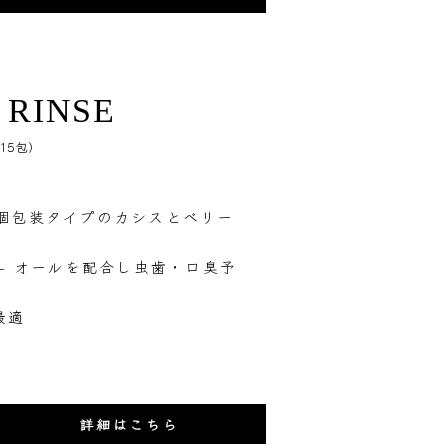
 RINSE
15包）
個包装タイプのカシスとベリー
5- オールを配合し虫歯・口臭予
最適
詳細はこちら