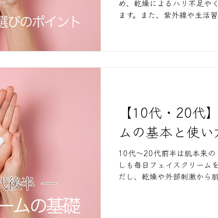
め、乾燥によるハリ不足や
ます。また、紫外線や生活
将来の肌状態に影響を及ぼす
ターンオーバーがさらに緩
リ低下、フェイスラインの
ます。また、皮脂分泌量が
状態になります。
【10代・20代
ムの基本と使い
10代〜20代前半は肌本来
しも毎日フェイスクリームを
だし、乾燥や外部刺激から
質に応じてフェイスクリー
ることが、美肌を長く保つ