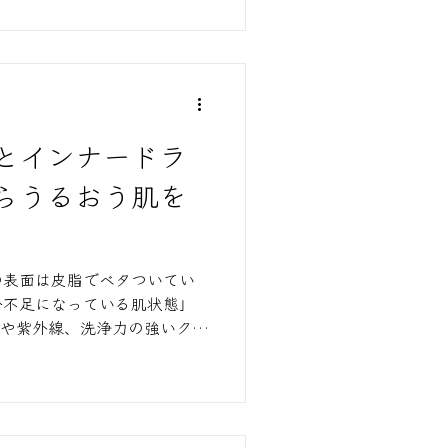
とインナードラ
らうるおう肌を
の表面は皮脂でベタついてい
分不足になっている肌状態」
房や紫外線、洗浄力の強いクレ
乾きやすくなり、インナード
節です。