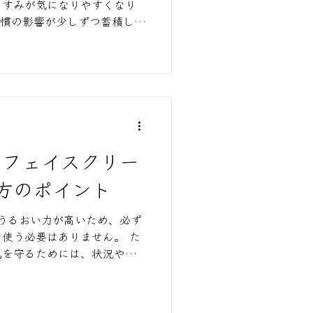
くすみが気になりやすくなり
習慣の影響が少しずつ蓄積し、
時期です。 40代では、肌の
やかになり、乾燥小じわやハ
変化などが目立ちやすくなり
減るため、肌がより乾きやすい
】フェイスクリー
方のポイント
のうるおい力が高いため、必ず
使う必要はありません。 た
肌を守るためには、状況や肌
ムやオールインワンを活用す
ポイントです。