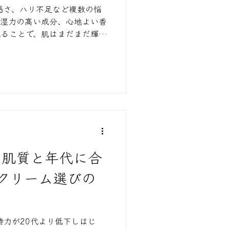
感さ、ハリ不足など複数の悩
保湿力の高い成分、心地よい香
れることで、肌はまだまだ輝き
アを見つけ、毎日の習慣として
肌はもっとしなやかに、美しく
】肌質と年代に合
クリーム選びの
持力が20代より低下しはじ