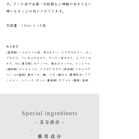
す。ランチ後や会議・対談前など時間があまりない
時にもサッと口内ケアができます。
内容量：10mL × 15包
成分表示
[湿潤剤] ソルビトール液、茶エキス-1、トウキエキス-1、ホッ
プエキス、ワレモコウエキス、ウーロン茶エキス、ドクダミエ
キス、BG [清涼剤] エタノール、無水エタノール、メントール
[矯味剤] キシリトール、ステビアエキス [保存剤] メチルパラ
ベン [pH整剤] 無水クエン酸、クエン酸Ｎａ [薬用成分] アラ
ントイン、シメン-5- オール [着色剤] カラメル [着剤] 香料
Special ingredients
- 主な成分 -
​薬用成分