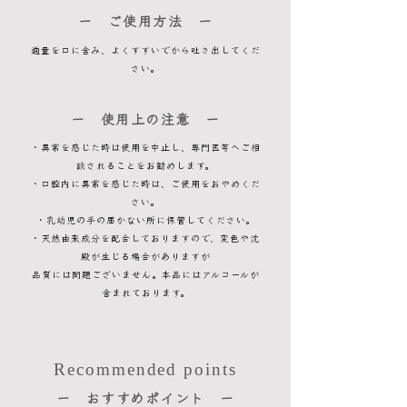
​ー ご使用方法 ー
適量を口に含み、よくすすいでから吐き出してくだ
さい。
​ー 使用上の注意 ー
・異常を感じた時は使用を中止し、専門医等へご相
談されることをお勧めします。
・口腔内に異常を感じた時は、ご使用をおやめくだ
さい。
・乳幼児の手の届かない所に保管してください。
・天然由来成分を配合しておりますので、変色や沈
殿が生じる場合がありますが
品質には問題ございません。
本品にはアルコールが
含まれております。
Recommended points
​ー おすすめポイント ー