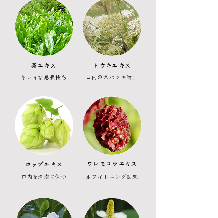
​茶エキス
​トウキエキス
​キレイな息長持ち
​口内のネバツキ防止
​ワレモコウエキス
​ホップエキス
​口内を清潔に保つ
​ホワイトニング効果