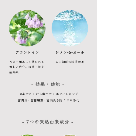
アラントイン
シメン-5-オール
ベビー用品にも使われる
口内細菌の殺菌効果
優しい成分。
抗菌・抗炎
症効果
- 効果・効能 -
口臭防止 / むし歯予防 / ホワイトニング
歯周炎・歯槽膿漏・歯肉炎予防 / 口中浄化
- 7つの天然由来成分 -