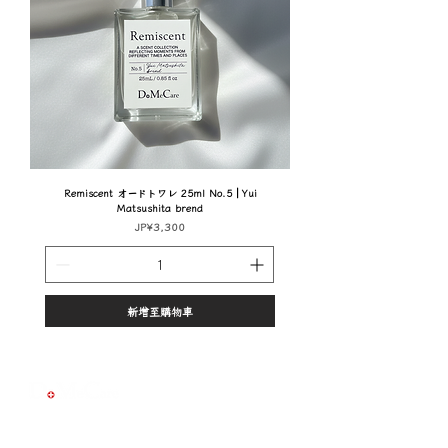
Remiscent オードトワレ 25ml No.5｜Yui
Matsushita brend
價格
JP¥3,300
新增至購物車
登入