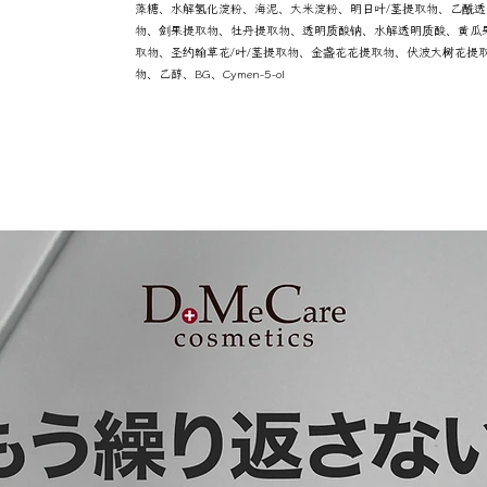
藻糖、水解氢化淀粉、海泥、大米淀粉、明日叶/茎提取物、乙酰
物、剑果提取物、牡丹提取物、透明质酸钠、水解透明质酸、黄瓜
取物、圣约翰草花/叶/茎提取物、金盏花花提取物、伏波大树花提
物、乙醇、BG、Cymen-5-ol