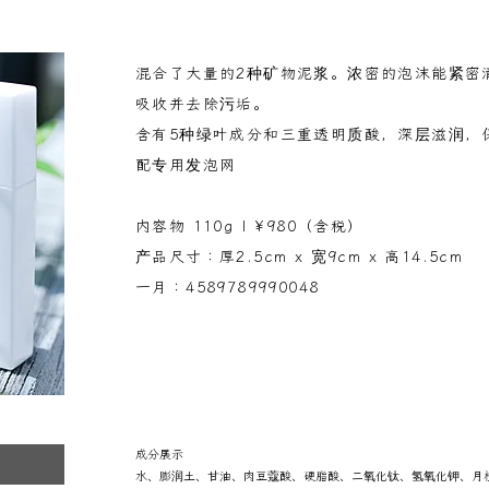
混合了大量的2种矿物泥浆。浓密的泡沫能紧密
吸收并去除污垢。
含有5种绿叶成分和三重透明质酸，深层滋润，
配专用发泡网
内容物 110g | ¥980（含税）
产品尺寸：厚2.5cm x 宽9cm x 高14.5cm
一月：4589789990048
成分展示
水、膨润土、甘油、肉豆蔻酸、硬脂酸、二氧化钛、氢氧化钾、月