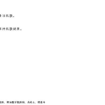
清洁肌肤。
保持肌肤健康。
桂酸、椰油酰甘氨酸钠、高岭土、糖基海