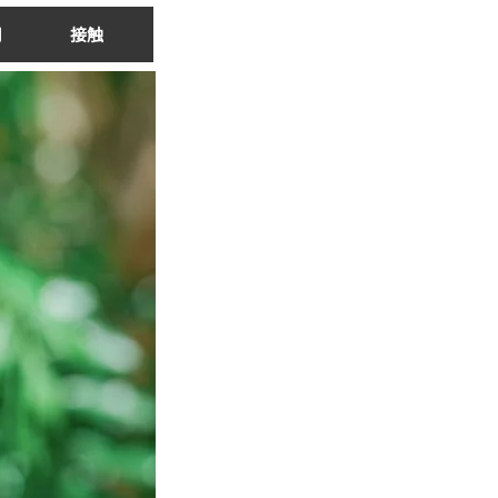
司
接触
登入