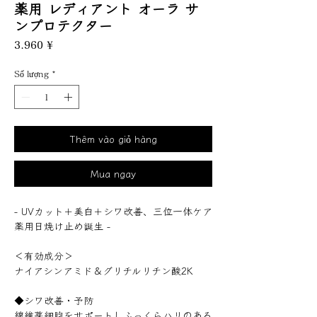
薬用 レディアント オーラ サ
ンプロテクター
Giá
3.960 ¥
Số lượng
*
Thêm vào giỏ hàng
Mua ngay
- UVカット＋美白＋シワ改善、三位一体ケア
薬用日焼け止め誕生 -
＜有効成分＞
ナイアシンアミド＆グリチルリチン酸2K
◆シワ改善・予防
線維芽細胞をサポートしふっくらハリのある