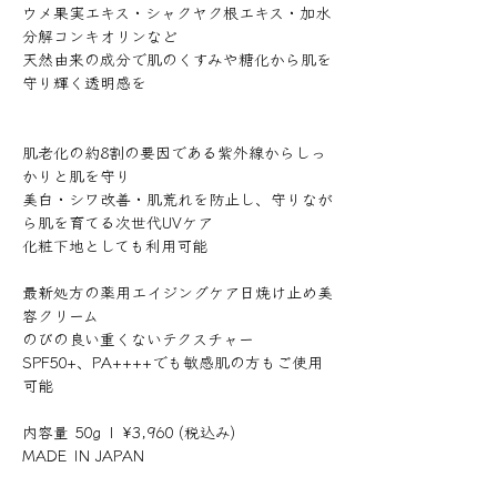
ウメ果実エキス・シャクヤク根エキス・加水
分解コンキオリンなど
天然由来の成分で肌のくすみや糖化から肌を
守り輝く透明感を
肌老化の約8割の要因である紫外線からしっ
かりと肌を守り
美白・シワ改善・肌荒れを防止し、守りなが
ら肌を育てる次世代UVケア
化粧下地としても利用可能
最新処方の薬用エイジングケア日焼け止め美
容クリーム
のびの良い重くないテクスチャー
SPF50+、PA++++でも敏感肌の方もご使用
可能
内容量 50g | ¥3,960 (税込み)
MADE IN JAPAN