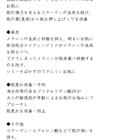
お肌に
肌の弾力を支えるコラーゲンの生成を助け、
肌の奥(真皮)から肌を押し上げシワを改善
◆美白
メラニンの生成と移動を抑え、明るいお肌に
有効成分ナイアシンアミドがメラニンの生成
を抑えつつ、
できてしまったメラニンが肌表面へ移動する
のを防ぎ、
シミ・そばかすのできにくいお肌に
◆肌荒れ改善・予防
消炎作用のあるグリチルリチン酸2Kが
大人の敏感肌や年齢によるお肌のお悩みにア
プローチし
肌荒れを改善・防止
◆その他
コラーゲン・ヒアルロン酸などで肌の潤いを
保ち、