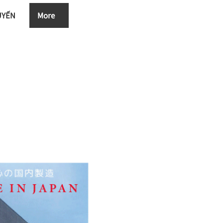
UYẾN
More
Đăng nhập