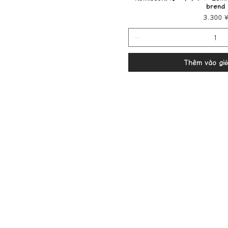
brend
Giá
3.300 ¥
Thêm vào gi
自社商品
OEM/ODMについて