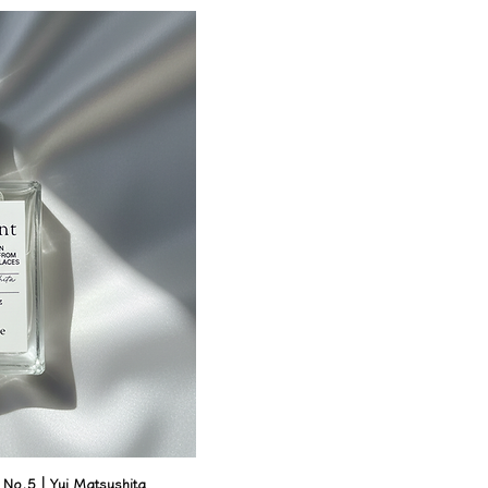
o.5｜Yui Matsushita