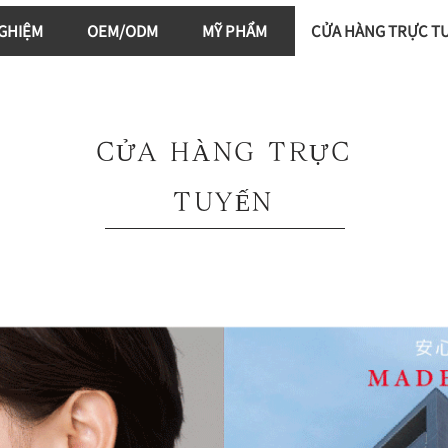
GHIỆM
OEM/ODM
MỸ PHẨM
CỬA HÀNG TRỰC T
CỬA HÀNG TRỰC
TUYẾN