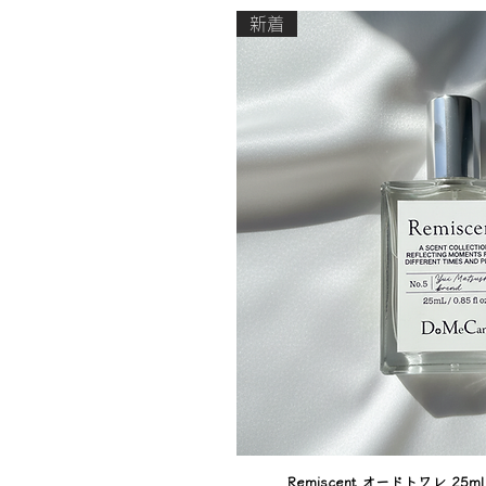
新着
Remiscent オードトワレ 25ml N