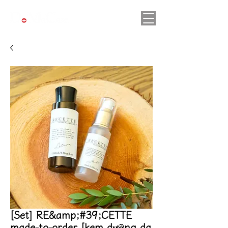
[Set] RE&amp;#39;CETTE
made-to-order [kem dưỡng da