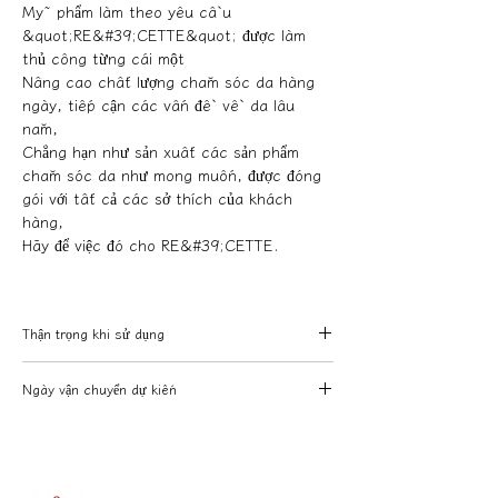
Mỹ phẩm làm theo yêu cầu
&quot;RE&#39;CETTE&quot; được làm
thủ công từng cái một
Nâng cao chất lượng chăm sóc da hàng
ngày, tiếp cận các vấn đề về da lâu
năm,
Chẳng hạn như sản xuất các sản phẩm
chăm sóc da như mong muốn, được đóng
gói với tất cả các sở thích của khách
hàng,
Hãy để việc đó cho RE&#39;CETTE.
Thận trọng khi sử dụng
<Lưu ý khi sử dụng>
Ngày vận chuyển dự kiến
・RE'CETTE được sản xuất với mục tiêu
cung cấp các thành phần làm đẹp cho
Sau khi xác nhận đơn đặt hàng và thanh
làn da của bạn ở trạng thái tươi mới mà
toán của bạn, chúng tôi sẽ giao hàng
không cần thêm chất bảo quản nhiều
trong khoảng một tuần.
nhất có thể.