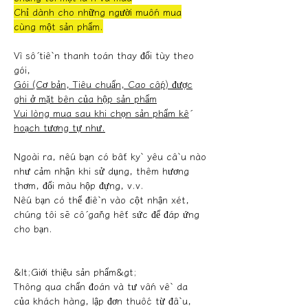
Chỉ dành cho những người muốn mua
cùng một sản phẩm.
Vì số tiền thanh toán thay đổi tùy theo
gói,
Gói (Cơ bản, Tiêu chuẩn, Cao cấp) được
ghi ở mặt bên của hộp sản phẩm
Vui lòng mua sau khi chọn sản phẩm kế
hoạch tương tự như.
Ngoài ra, nếu bạn có bất kỳ yêu cầu nào
như cảm nhận khi sử dụng, thêm hương
thơm, đổi màu hộp đựng, v.v.
Nếu bạn có thể điền vào cột nhận xét,
chúng tôi sẽ cố gắng hết sức để đáp ứng
cho bạn.
&lt;Giới thiệu sản phẩm&gt;
Thông qua chẩn đoán và tư vấn về da
của khách hàng, lập đơn thuốc từ đầu,