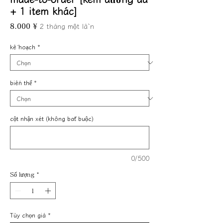
+ 1 item khác]
Giá
2 tháng một lần
8.000 ¥
kế hoạch
*
biến thể
*
cột nhận xét (không bắt buộc)
0/500
Số lượng
*
Tùy chọn giá
*