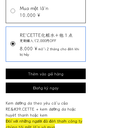
Mua một lần
10.000 ¥
RE'CETTE化粧水＋他１点
定期購入で2,000円OFF
8.000 ¥
mỗi 2 tháng cho đến khi
bị hủy
Thêm vào giỏ hàng
Đăng ký ngay
Kem dưỡng da theo yêu cầu của
RE&#39;CETTE + kem dưỡng da hoặc
huyết thanh hoặc kem
Đối với những người đã đến thăm công ty
chúng tôi một lần và mua