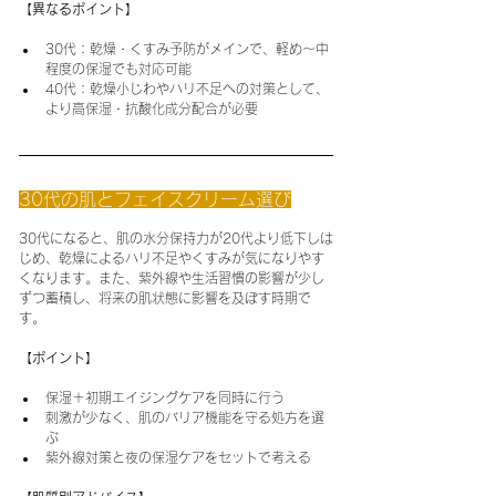
【異なるポイント】
30代：乾燥・くすみ予防がメインで、軽め～中
程度の保湿でも対応可能
40代：乾燥小じわやハリ不足への対策として、
より高保湿・抗酸化成分配合が必要
30代の肌とフェイスクリーム選び
30代になると、肌の水分保持力が20代より低下しは
じめ、乾燥によるハリ不足やくすみが気になりやす
くなります。また、紫外線や生活習慣の影響が少し
ずつ蓄積し、将来の肌状態に影響を及ぼす時期で
す。
【ポイント】
保湿＋初期エイジングケアを同時に行う
刺激が少なく、肌のバリア機能を守る処方を選
ぶ
紫外線対策と夜の保湿ケアをセットで考える