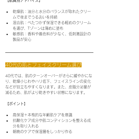
【肌質別アドバイス】
乾燥肌：油分と水分のバランスが取れたクリー
ムで夜までうるおいを持続
混合肌：べたつかず保湿できる軽めのクリーム
を選び、Tゾーンは薄めに塗布
敏感肌：香料や着色料が少なく、低刺激設計の
製品が安心
40代の肌とフェイスクリーム選び
40代では、肌のターンオーバーがさらに緩やかにな
り、乾燥小じわやハリ低下、フェイスラインの変化
などが目立ちやすくなります。また、皮脂分泌量が
減るため、肌がより乾きやすい状態になります。
【ポイント】
高保湿＋本格的な年齢肌ケアを意識
抗酸化ケア成分や肌コンディションを整える成
分を取り入れる
朝晩のケアで保湿層をしっかり作る