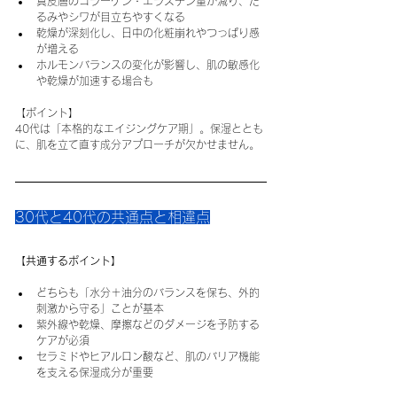
真皮層のコラーゲン・エラスチン量が減り、た
るみやシワが目立ちやすくなる
乾燥が深刻化し、日中の化粧崩れやつっぱり感
が増える
ホルモンバランスの変化が影響し、肌の敏感化
や乾燥が加速する場合も
【ポイント】
40代は「本格的なエイジングケア期」。保湿ととも
に、肌を立て直す成分アプローチが欠かせません。
30代と40代の共通点と相違点
【共通するポイント】
どちらも「水分＋油分のバランスを保ち、外的
刺激から守る」ことが基本
紫外線や乾燥、摩擦などのダメージを予防する
ケアが必須
セラミドやヒアルロン酸など、肌のバリア機能
を支える保湿成分が重要