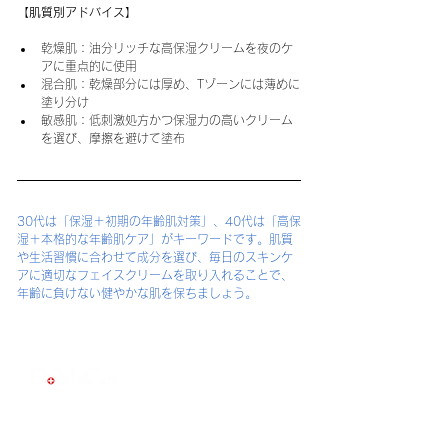
【肌質別アドバイス】
乾燥肌：油分リッチな高保湿クリームを夜のケ
アに重点的に使用
混合肌：乾燥部分には厚め、Tゾーンには薄めに
塗り分け
敏感肌：低刺激処方かつ保湿力の高いクリーム
を選び、摩擦を避けて塗布
30代は「保湿＋初期の年齢肌対策」、40代は「高保
湿＋本格的な年齢肌ケア」がキーワードです。肌質
や生活習慣に合わせて成分を選び、毎日のスキンケ
アに適切なフェイスクリームを取り入れることで、
年齢に負けない健やかな肌を保ちましょう。
ログイン