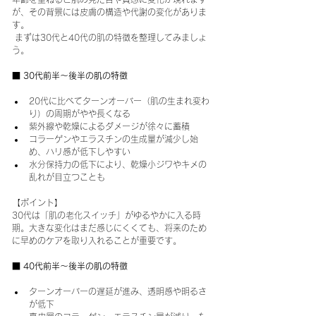
が、その背景には皮膚の構造や代謝の変化がありま
す。
 まずは30代と40代の肌の特徴を整理してみましょ
う。
■ 30代前半〜後半の肌の特徴
20代に比べてターンオーバー（肌の生まれ変わ
り）の周期がやや長くなる
紫外線や乾燥によるダメージが徐々に蓄積
コラーゲンやエラスチンの生成量が減少し始
め、ハリ感が低下しやすい
水分保持力の低下により、乾燥小ジワやキメの
乱れが目立つことも
【ポイント】
30代は「肌の老化スイッチ」がゆるやかに入る時
期。大きな変化はまだ感じにくくても、将来のため
に早めのケアを取り入れることが重要です。
■ 
40代前半〜後半の肌の特徴
ターンオーバーの遅延が進み、透明感や明るさ
が低下