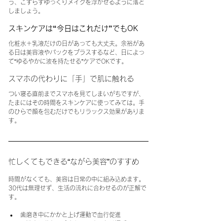
う、こすらずゆっくりメイクを浮かせるように落と
しましょう。
スキンケアは“今日はこれだけ”でもOK
化粧水＋乳液だけの日があっても大丈夫。余裕があ
る日は美容液やパックをプラスするなど、日によっ
て“ゆるやかに波を持たせる”ケアでOKです。
スマホの代わりに「手」で肌に触れる
つい寝る直前までスマホを見てしまいがちですが、
たまにはその時間をスキンケアに使ってみては。手
のひらで顔を包むだけでもリラックス効果がありま
す。
忙しくてもできる“ながら美容”のすすめ
時間がなくても、美容は日常の中に組み込めます。
30代は無理せず、生活の流れに合わせるのが正解で
す。
歯磨き中にかかと上げ運動で血行促進