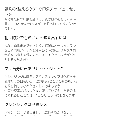
朝晩の“整えるケア”で印象アップとリセッ
トを
朝は見た目の印象を整える、夜は肌と心をほぐす時
間。この2つのバランスが、毎日の肌づくりに欠かせ
ません。
朝：時短でもきちんと感を出すには
洗顔はぬるま湯でやさしく。保湿はオールインワン
など多機能アイテムを活用して時短に。透明感や血
色感を演出する軽めのベースメイクで、表情がパッ
と明るく見えます。
夜：自分に戻る“リセットタイム”
クレンジングは摩擦レスで。スキンケアは化粧水＋
乳液だけの日もOK。肌に触れることそのものを、心
を落ち着けるひとときにしてみましょう。
仕事や家事が終わった夜。疲れていても、自分の肌
に触れるひとときは、1日のリセットにもなります。
クレンジングは摩擦レス
ポイントは「やさしさ」。肌に負担をかけないよ