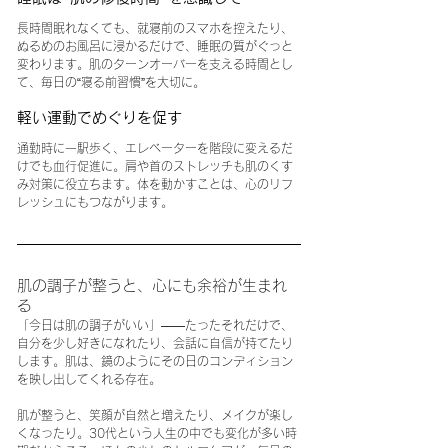
長時間眠れなくても、就寝前のスマホを控えたり、
ぬるめのお風呂に浸かるだけで、睡眠の質がぐっと
変わります。肌のターンオーバーを支える時間とし
て、毎日の“寝る前習慣”を大切に。
軽い運動でめぐりを促す
通勤時に一駅歩く、エレベーターを階段に変えるだ
けでも血行促進に。肩や首のストレッチも肌のくす
み対策に役立ちます。体を動かすことは、心のリフ
レッシュにもつながります。
肌の調子が整うと、心にも余裕が生まれ
る
「今日は肌の調子がいい」——たったそれだけで、
自分を少し好きになれたり、会話に自信が持てたり
します。肌は、鏡のようにその日のコンディション
を映し出してくれる存在。
肌が整うと、笑顔が自然と増えたり、メイクが楽し
くなったり。30代という人生の中でも変化が多い時