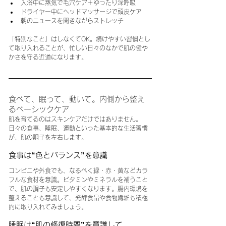
入浴中に蒸気で毛穴ケア＋ゆったり深呼吸
ドライヤー中にヘッドマッサージで頭皮ケア
朝のニュースを聞きながらストレッチ
「特別なこと」はしなくてOK。続けやすい習慣とし
て取り入れることが、忙しい日々のなかで肌の健や
かさを守る近道になります。
食べて、眠って、動いて。内側から整え
るベーシックケア
肌を育てるのはスキンケアだけではありません。
日々の食事、睡眠、運動といった基本的な生活習慣
が、肌の調子を左右します。
食事は“色とバランス”を意識
コンビニや外食でも、なるべく緑・赤・黄などカラ
フルな食材を意識。ビタミンやミネラルを補うこと
で、肌の調子も安定しやすくなります。腸内環境を
整えることも意識して、発酵食品や食物繊維も積極
的に取り入れてみましょう。
睡眠は“肌の修復時間”を意識して