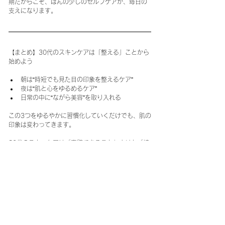
期だからこそ、ほんの少しのセルフケアが、毎日の
支えになります。
【まとめ】30代のスキンケアは「整える」ことから
始めよう
朝は“時短でも見た目の印象を整えるケア”
夜は“肌と心をゆるめるケア”
日常の中に“ながら美容”を取り入れる
この3つをゆるやかに習慣化していくだけでも、肌の
印象は変わってきます。
30代のスキンケアは「完璧であること」よりも「続
けられること」が大切。がんばりすぎない、でも手
を抜きすぎない、“ちょうどいいケア”で、自分らしい
肌と毎日を育てていきましょう。
ログイン