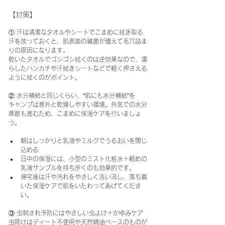
【対策】
① 汗は清潔なタオルやシートでこまめに拭き取る
汗を放っておくと、肌表面の雑菌が増えて毛穴詰ま
りの原因になります。
乾いたタオルでゴシゴシ拭くのは逆効果なので、濡
らしたハンカチや汗拭きシートなどで軽く押さえる
ように拭くのがポイント。
② 水分補給と同じくらい、“肌にも水分補給”を
キャンプは意外と乾燥しやすい環境。外気での水分
蒸散も進むため、こまめに保湿ケアを行いましょ
う。
朝はしっかりと乳液やミルクでうるおいを閉じ
込める
日中の保湿には、小型のミスト化粧水＋軽めの
乳液サンプルを持ち歩くのも効果的です。
帰宅後は汗や汚れをやさしく洗い流し、落ち着
いた保湿ケアで肌をいたわってあげてくださ
い。
③ 虫刺され予防にはやさしい虫よけ＋かゆみケア
虫除けはディート不使用や天然精油ベースのものが