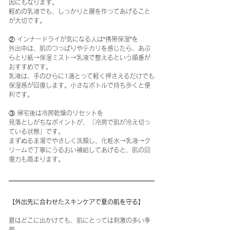
因にもなります。
軽めの乳液でも、しっかりと膜を作ってあげること
が大切です。
② インナードライが気になる人は“携帯保湿”を
外出中は、肌のつっぱりやテカリを感じたら、あぶ
らとり紙→保湿ミスト→乳液で整えるという順番が
おすすめです。
乳液は、手のひらに1滴とって軽く押さえるだけでも
保湿感が回復します。小さなボトルで持ち歩くと便
利です。
③ 帰宅後は冷房乾燥のリセットを
見落としがちなポイントが、「冷房で肌が冷え切っ
ている状態」です。
まずぬるま湯でやさしく洗顔し、化粧水→乳液→ク
リームで丁寧にうるおい補給してあげると、肌の回
復力も高まります。
【外出先に合わせたスキンケアで夏の肌を守る】
夏はどこに出かけても、肌にとっては刺激の多い季
節。