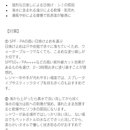
強烈な日差しによる日焼け・シミの原因
海水に含まれる塩分による乾燥・肌荒れ
潮風や砂による摩擦で肌表面が敏感に
【対策】
① SPF・PAの高い日焼け止めを選ぶ
日焼け止めは汗や皮脂で徐々に落ちていくため、ウ
ォータープルーフでなくても、こまめな塗り直しが
大切です。
SPF50+／PA++++などの高い紫外線カット効果が
あるものを選び、2〜3時間おきに塗り直すことが理
想的。
レジャー中や手が汚れやすい場面では、スプレータ
イプやスティックタイプを持ち歩くのもおすすめで
す。
② 海から上がったら真水で洗い流してから拭く
海水の塩分は肌への刺激が強め。濡れたまま放置す
ると乾燥やヒリつきの原因になります。
シャワーがある場所ではしっかり洗い流し、ない場
合でもペットボトルの水などでさっと流してから、
柔らかいタオルで優しく拭き取るのがおすすめで
す。