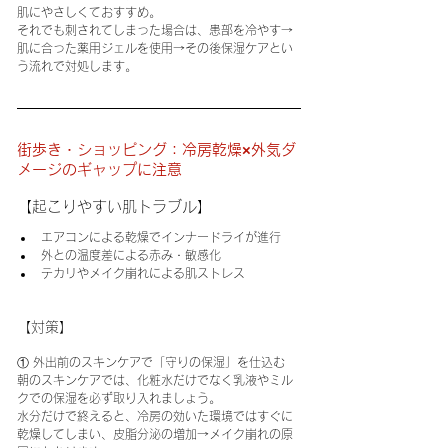
肌にやさしくておすすめ。
それでも刺されてしまった場合は、患部を冷やす→
肌に合った薬用ジェルを使用→その後保湿ケアとい
う流れで対処します。
街歩き・ショッピング：冷房乾燥×外気ダ
メージのギャップに注意
【起こりやすい肌トラブル】
エアコンによる乾燥でインナードライが進行
外との温度差による赤み・敏感化
テカリやメイク崩れによる肌ストレス
【対策】
① 外出前のスキンケアで「守りの保湿」を仕込む
朝のスキンケアでは、化粧水だけでなく乳液やミル
クでの保湿を必ず取り入れましょう。
水分だけで終えると、冷房の効いた環境ではすぐに
乾燥してしまい、皮脂分泌の増加→メイク崩れの原