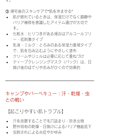
③ 帰宅後のスキンケアで“肌を休ませる”
肌が疲れているときは、保湿だけでなく鎮静や
バリア補修を意識したアイテム選びが大切で
す。
化粧水：ヒリつきがある場合はアルコールフリ
ー・低刺激タイプ
乳液・ミルク：とろみのある保湿力重視タイプ
で、肌を包み込むようにやさしく塗布
クリームやジェルは必要に応じて重ねづけ
ディープクレンジングマスク（パック）は、日
焼け後のほてりや赤みがひくので効果的
キャンプやバーベキュー：汗・乾燥・虫
との戦い
【起こりやすい肌トラブル】
汗を放置することで毛穴詰まり・吹き出物
野外特有の乾燥・日焼けによるバリア機能低下
虫刺されによる炎症やかゆみ