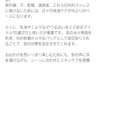
紫外線、汗、乾燥、温度差…これらの外的ストレス
に負けないためには、日々の保湿ケアが何よりのベ
ースになります。
とくに、乳液やミルクなど“うるおいをとどめるアイ
テム”の選び方と使い方が重要です。 肌の水分蒸発を
防ぎ、外的刺激から守るバリアとして毎日取り入れ
ることで、肌の状態を安定させてくれます。
お出かけを思いっきり楽しむためにも、肌の声に耳
を傾けながら、シーンに合わせたスキンケアを習慣
にしていきましょう。
ログイン
自社商品
OEM/ODMについて
商品作りへのこだわり