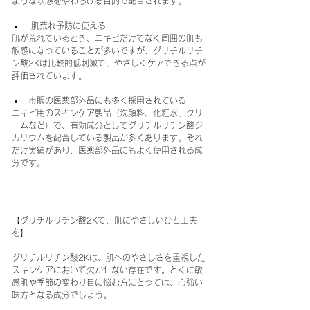
ような状態をやわらげる目的で配合されます。
 肌荒れ予防に使える
肌が荒れているとき、ニキビだけでなく周囲の肌も
敏感になっていることが多いですが、グリチルリチ
ン酸2Kは比較的低刺激で、やさしくケアできる点が
評価されています。
市販の医薬部外品にも多く採用されている
ニキビ用のスキンケア製品（洗顔料、化粧水、クリ
ームなど）で、有効成分としてグリチルリチン酸ジ
カリウムを配合している製品が多くあります。それ
だけ実績があり、医薬部外品にもよく使用される成
分です。
【グリチルリチン酸2Kで、肌にやさしいひと工夫
を】
グリチルリチン酸2Kは、肌へのやさしさを重視した
スキンケアにおいて欠かせない存在です。とくに敏
感肌や季節の変わり目に悩む方にとっては、心強い
味方となる成分でしょう。