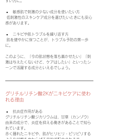
すい方に。
敏感肌で刺激の少ない成分を使いたい方
 低刺激性のスキンケア成分を選びたいときにも安心
感があります。
ニキビや肌トラブルを繰り返す方
 肌を健やかに保つことが、トラブル予防の第一歩
に。
このように、「今の肌状態を落ち着かせたい」「刺
激は与えたくないけど、ケアはしたい」といったシ
ーンで活躍する成分といえるでしょう。
グリチルリチン酸2Kがニキビケアに使わ
れる理由
抗炎症作用がある
グリチルリチン酸ジカリウムは、甘草（カンゾウ）
由来の成分で、炎症を抑える働きがあることで知ら
れています。
赤く腫れたニキビや、肌がヒリヒリ・ピリピリする