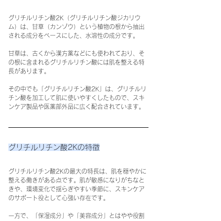
グリチルリチン酸2K（グリチルリチン酸ジカリウ
ム）は、甘草（カンゾウ）という植物の根から抽出
される成分をベースにした、水溶性の成分です。
甘草は、古くから漢方薬などにも使われており、そ
の根に含まれるグリチルリチン酸には肌を整える特
長があります。
その中でも「グリチルリチン酸2K」は、グリチルリ
チン酸を加工して肌に使いやすくしたもので、スキ
ンケア製品や医薬部外品に広く配合されています。
グリチルリチン酸2Kの特徴
グリチルリチン酸2Kの最大の特長は、肌を穏やかに
整える働きがある点です。肌が敏感になりがちなと
きや、環境変化で揺らぎやすい季節に、スキンケア
のサポート役として心強い存在です。
一方で、「保湿成分」や「美容成分」とはやや役割