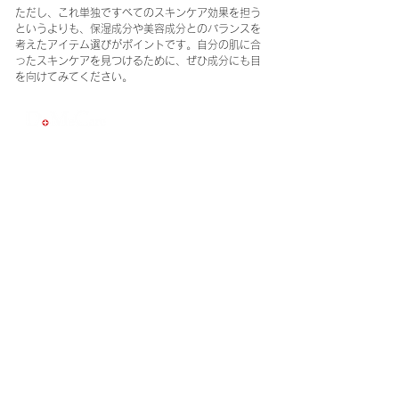
ただし、これ単独ですべてのスキンケア効果を担う
というよりも、保湿成分や美容成分とのバランスを
考えたアイテム選びがポイントです。自分の肌に合
ったスキンケアを見つけるために、ぜひ成分にも目
を向けてみてください。
ログイン
自社商品
OEM/ODMについて
商品作りへのこだわり
トピックス
その他のサービス
オンラインストア
全商品一覧
週間ランキング