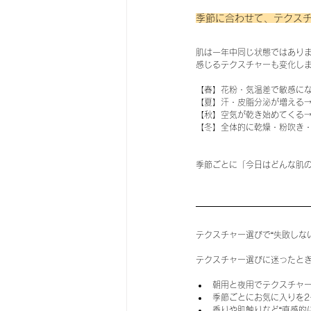
季節に合わせて、テクス
肌は一年中同じ状態ではあり
感じるテクスチャーも変化し
【春】花粉・気温差で敏感に
【夏】汗・皮脂分泌が増える
【秋】空気が乾き始めてくる
【冬】全体的に乾燥・粉吹き
季節ごとに「今日はどんな肌
テクスチャー選びで“失敗しな
テクスチャー選びに迷ったと
朝用と夜用でテクスチャ
季節ごとにお気に入りを2
香りや肌触りなど“直感的