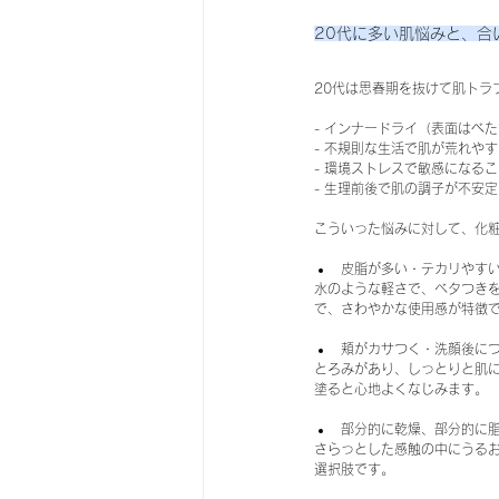
20代に多い肌悩みと、合
20代は思春期を抜けて肌トラ
- インナードライ（表面はべ
- 不規則な生活で肌が荒れやす
- 環境ストレスで敏感になる
- 生理前後で肌の調子が不安定
こういった悩みに対して、化
皮脂が多い・テカリやすい
水のような軽さで、ベタつき
で、さわやかな使用感が特徴
頬がカサつく・洗顔後につ
とろみがあり、しっとりと肌
塗ると心地よくなじみます。
部分的に乾燥、部分的に脂
さらっとした感触の中にうる
選択肢です。