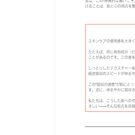
実は、この“感覚的な違い”こ
けることは、肌と心の両方を
スキンケアの使用感を大きく
たとえば、同じ有効成分（ビ
ことがあるのです。この差
しっとりしたテクスチャー
経皮吸収のスピードがゆる
この“吸収の速度”が肌にと
す。逆に、ゆるやかに吸収
私たちは、こうした肌への
さしい——そんな処方を目