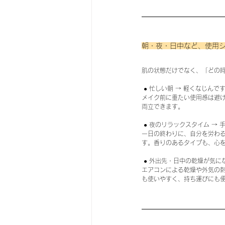
朝・夜・日中など、使用
肌の状態だけでなく、「どの
 ● 忙しい朝 → 軽くなじん
メイク前に重たい使用感は避
両立できます。
 ● 夜のリラックスタイム →
一日の終わりに、自分を労わ
す。香りのあるタイプも、心
 ● 外出先・日中の乾燥が気に
エアコンによる乾燥や外気の
も使いやすく、持ち運びにも