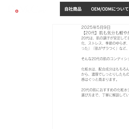
自社商品
OEM/ODMについて
2025年5月9日
【20代】肌も気分も軽や
20代は、肌の調子が安定し
化、ストレス、季節のゆらぎ
った」「肌がザラつく」など
そんな20代の肌のコンディ
化粧水は、配合成分はもちろ
から、濃厚でしっとりしたも
感はぐっと高まります。
20代の肌におすすめの化粧
選び方まで、丁寧に解説して