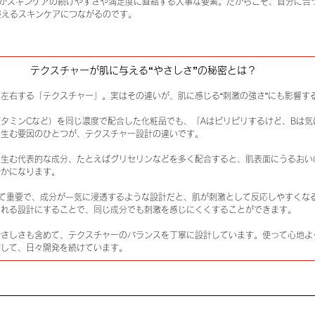
そがスキンケアの続けやすさや満足度に直結する大事な要素。だからこそ、自分に合
整えるスキンケアにつながるのです。
テクスチャーが肌に与える“やさしさ”の秘密とは？
左右する「テクスチャー」。実はその違いが、肌に感じる“刺激の強さ”にも影響す
タミンCなど）を同じ濃度で配合した化粧品でも、「Aはピリピリするけど、Bは気
を生む要因のひとつが、テクスチャー設計の違いです。
を生む代表的な成分、たとえばグリセリンなどを多く配合すると、肌表面にうるおい
やかになります。
って重要で、成分が一気に浸透するような設計だと、肌が刺激として反応しやすくな
される設計にすることで、同じ成分でも刺激を感じにくくすることができます。
やさしさも含めて、テクスチャーのバランスを丁寧に設計しています。使って心地よ
指して、日々開発を続けています。