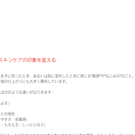
スキンケアの印象を変える
を手に取ったとき、あるいは肌に塗布したときに感じる“質感”や“なじみ方”のこと
ア後の仕上がりにも大きく関係しています。
えば次のような違いが出てきます：
ちよさ」
ムとの相性
レやすさ・密着感）
ら・もちもち・しっとりなど）