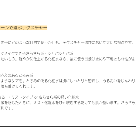
シーンで選ぶテクスチャー
時間帯にどのような目的で使うか」も、テクスチャー選びにおいて大切な視点です。
ですぐメイクできるさらさら系・シャバシャバ系
けたいもの。軽やかに仕上がる化粧水なら、後に使う日焼け止めや下地とも相性がよ
 手応えのあるとろみ系
るようなケアを。とろみのある化粧水は肌にしっとりと密着し、うるおいをじんわり
を落ち着けてくれます。
なる → ミストタイプ or さらさら系の軽い化粧水
刺激を感じたときに、ミスト化粧水をひと吹きするだけでも肌が整います。さらさら
便利です。