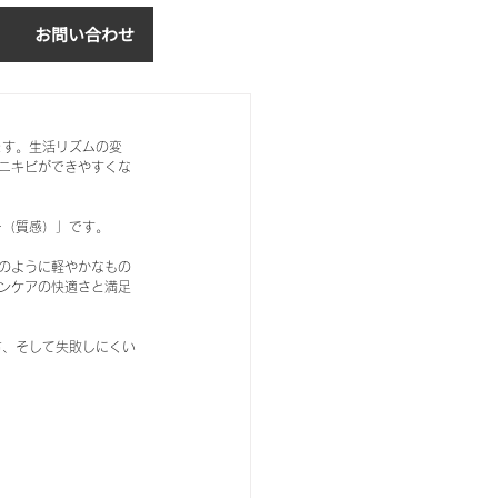
お問い合わせ
ログイン
ます。生活リズムの変
ニキビができやすくな
ー（質感）」です。
のように軽やかなもの
ンケアの快適さと満足
方、そして失敗しにくい