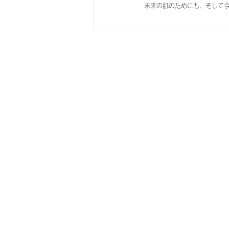
未来の肌のためにも、そして
自社商品
OEM/ODMについて
全商品一覧
OEM/ODMとは？
週間ランキング
オリジナル商品制作の流
新商品
制作するメリット
アゼライン酸シリーズ
制作事例
シワ改善シリーズ
よくある質問