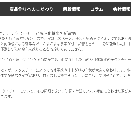
商品作りへのこだわり
新着情報
コラム
会社情報
かに。テクスチャーで選ぶ化粧水の新習慣
てきたと感じる方も多い一方で、実は肌のベースが変わり始めるタイミングでもあり
、外的環境による刺激など、さまざまな要素が肌に影響を与え、「急に乾燥した」「
、予測しづらい変化を感じることも珍しくありません。
ションに寄り添うスキンケアのなかでも、特に注目したいのが「化粧水のテクスチャ
んですが、テクスチャーによっても使用感や仕上がりの印象が大きく変わります。水
のまで多彩なタイプがあり、自分の肌状態や使うシーンに合わせて選ぶことで、スキ
水テクスチャーについて、その種類や違い、肌質・生活リズム・季節に合わせた選び
いきます。