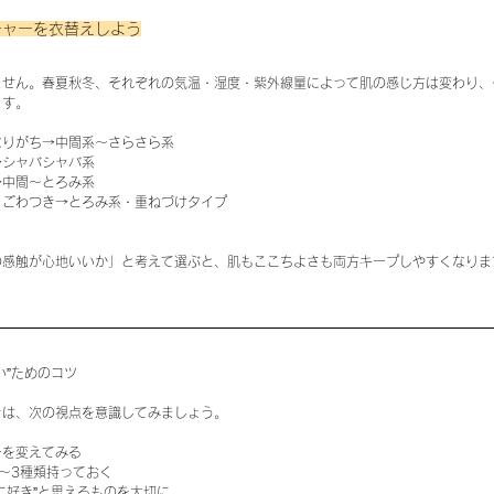
チャーを衣替えしよう
ません。春夏秋冬、それぞれの気温・湿度・紫外線量によって肌の感じ方は変わり、
ます。
なりがち→中間系～さらさら系
→シャバシャバ系
→中間～とろみ系
・ごわつき→とろみ系・重ねづけタイプ
の感触が心地いいか」と考えて選ぶと、肌もここちよさも両方キープしやすくなりま
い”ためのコツ
きは、次の視点を意識してみましょう。
ーを変えてみる
〜3種類持っておく
に好き”と思えるものを大切に