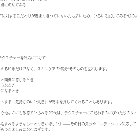
に肌にのせてみる
アに対するこだわりが定まりきっていない方も多いため、いろいろ試してみる“肌の
テクスチャーを味方につけて
える印象だけでなく、スキンケアの“気分”そのものを左右します。
っと面倒に感じるとき
そうなとき
安になるとき
ットする「気持ちのいい質感」が背中を押してくれることもあります。
の心地よさにも敏感でいられる20代は、テクスチャーにこだわるのにぴったりのタ
み込まれるようなしっとり感がほしい」——その日の気分やコンディションに応じて
がもっと楽しみになるはずです。