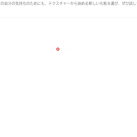
今の自分の気持ちのためにも、テクスチャーから始める新しい化粧水選び、ぜひ試し
商品作りへのこだわり
トピックス
お肌への想い
新着情報
美容コラム
れ
開発者からのメッセージ
ギャラリー