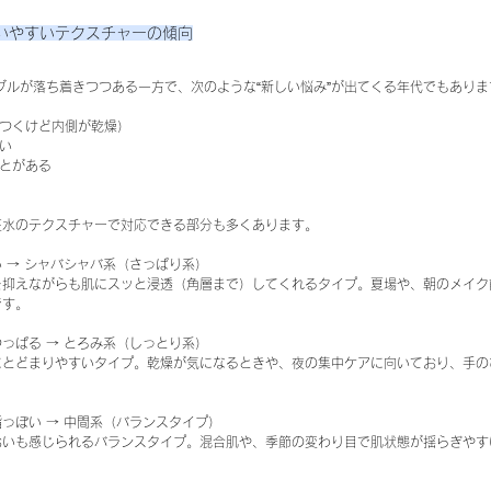
いやすいテクスチャーの傾向
ブルが落ち着きつつある一方で、次のような“新しい悩み”が出てくる年代でもありま
たつくけど内側が乾燥）
い
ことがある
粧水のテクスチャーで対応できる部分も多くあります。
 → シャバシャバ系（さっぱり系）
を抑えながらも肌にスッと浸透（角層まで）してくれるタイプ。夏場や、朝のメイク
です。
っぱる → とろみ系（しっとり系）
にとどまりやすいタイプ。乾燥が気になるときや、夜の集中ケアに向いており、手の
っぽい → 中間系（バランスタイプ）
おいも感じられるバランスタイプ。混合肌や、季節の変わり目で肌状態が揺らぎやす