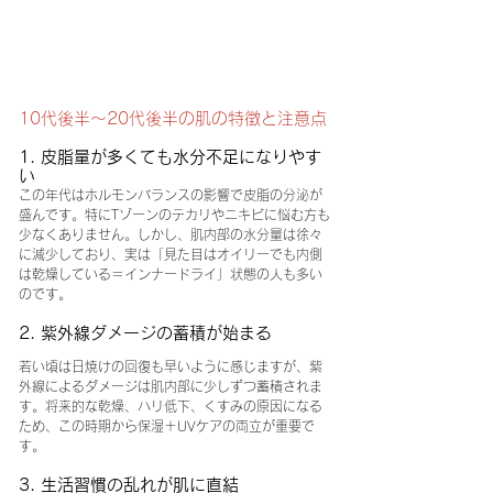
10代後半〜20代後半の肌の特徴と注意点
1. 皮脂量が多くても水分不足になりやす
い
この年代はホルモンバランスの影響で皮脂の分泌が
盛んです。特にTゾーンのテカリやニキビに悩む方も
少なくありません。しかし、肌内部の水分量は徐々
に減少しており、実は「見た目はオイリーでも内側
は乾燥している＝インナードライ」状態の人も多い
のです。
2. 紫外線ダメージの蓄積が始まる
若い頃は日焼けの回復も早いように感じますが、紫
外線によるダメージは肌内部に少しずつ蓄積されま
す。将来的な乾燥、ハリ低下、くすみの原因になる
ため、この時期から保湿＋UVケアの両立が重要で
す。
3. 生活習慣の乱れが肌に直結