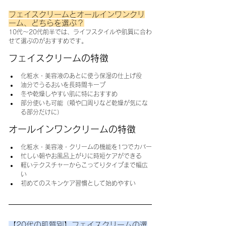
フェイスクリームとオールインワンクリ
ーム、どちらを選ぶ？
10代〜20代前半では、ライフスタイルや肌質に合わ
せて選ぶのがおすすめです。
フェイスクリームの特徴
化粧水・美容液のあとに使う保湿の仕上げ役
油分でうるおいを長時間キープ
冬や乾燥しやすい肌に特におすすめ
部分使いも可能（頬や口周りなど乾燥が気にな
る部分だけに）
オールインワンクリームの特徴
化粧水・美容液・クリームの機能を1つでカバー
忙しい朝やお風呂上がりに時短ケアができる
軽いテクスチャーからこってりタイプまで幅広
い
初めてのスキンケア習慣として始めやすい
【20代の肌質別】フェイスクリームの選