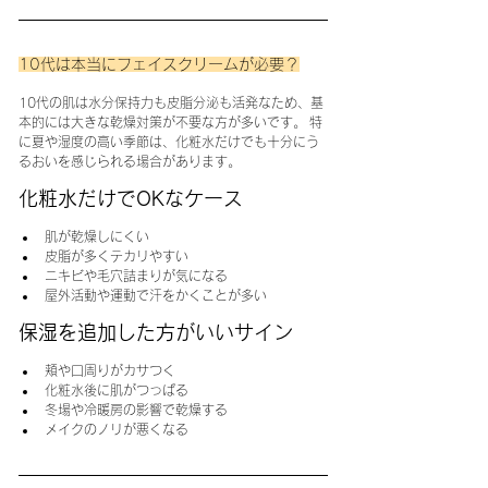
10代は本当にフェイスクリームが必要？
10代の肌は水分保持力も皮脂分泌も活発なため、基
本的には大きな乾燥対策が不要な方が多いです。 特
に夏や湿度の高い季節は、化粧水だけでも十分にう
るおいを感じられる場合があります。
化粧水だけでOKなケース
肌が乾燥しにくい
皮脂が多くテカリやすい
ニキビや毛穴詰まりが気になる
屋外活動や運動で汗をかくことが多い
保湿を追加した方がいいサイン
頬や口周りがカサつく
化粧水後に肌がつっぱる
冬場や冷暖房の影響で乾燥する
メイクのノリが悪くなる