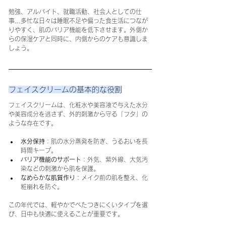
勉強、アルバイト、就職活動、社会人としての仕
事…多忙な日々は睡眠不足や偏った食生活につなが
りやすく、肌のバリア機能を低下させます。外側か
らの保湿ケアと同時に、内側からのケアも意識しま
しょう。
フェイスクリームの基本的な役割
フェイスクリームは、化粧水や美容液で与えた水分
や美容成分を逃さず、外的刺激から守る「フタ」の
ような存在です。
水分保持
：肌の水分蒸発を防ぎ、うるおいを長
時間キープ。
バリア機能のサポート
：外気、紫外線、大気汚
染などの刺激から肌を保護。
なめらかな肌質作り
：メイク前の肌を整え、化
粧崩れを防ぐ。
この年代では、軽やかでべたつきにくいタイプを選
び、日中も快適に使えることが重要です。