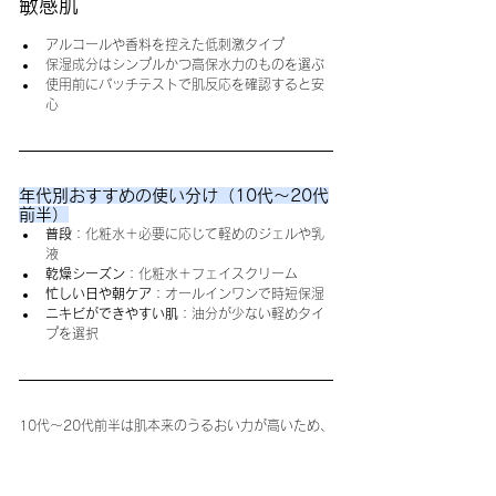
敏感肌
アルコールや香料を控えた低刺激タイプ
保湿成分はシンプルかつ高保水力のものを選ぶ
使用前にパッチテストで肌反応を確認すると安
心
年代別おすすめの使い分け（10代〜20代
前半）
普段
：化粧水＋必要に応じて軽めのジェルや乳
液
乾燥シーズン
：化粧水＋フェイスクリーム
忙しい日や朝ケア
：オールインワンで時短保湿
ニキビができやすい肌
：油分が少ない軽めタイ
プを選択
10代〜20代前半は肌本来のうるおい力が高いため、
必ずしも毎日フェイスクリームを使う必要はありま
せん。 ただし、乾燥や外部刺激から肌を守るために
は、状況や肌質に応じてフェイスクリームやオール