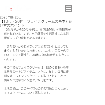
2025年8月25日
【10代・20代】フェイスクリームの基本と使
い方のポイント
10代後半から20代後半は、まだ肌の弾力や透明感が
保たれている一方で、外的要因や生活習慣による影
響が少しずつ現れ始める時期です。 
「まだ若いから特別なケアは必要ない」と思ってし
まう方も多いかもしれません。しかし、この年代で
のスキンケア習慣が、30代以降の肌状態を大きく左
右します。
その中でもフェイスクリームは、肌のうるおいを守
る最後の仕上げアイテム。さらに、忙しい毎日に便
利なオールインワンクリームを取り入れることで、
簡単かつ効率的に保湿ケアが可能です。
本記事では、この年代特有の肌の特徴に合わせたフ
ェイスクリームについて解説します。