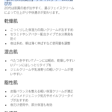
び方
20代は肌質の差が出やすく、選ぶフェイスクリーム
によって仕上がりや快適さが変わります。
乾燥肌
こっくりした保湿力の高いクリームがおすすめ
セラミドやシアバター配合タイプで水分蒸発を
防ぐ
夜は多め、朝は薄く伸ばすなど使用量を調整
混合肌
べたつきやすいTゾーンには軽め、乾燥しやすい
Uゾーンにはしっとりタイプを
ジェルクリームや乳液寄りの軽いクリームが使
いやすい
脂性肌
皮脂バランスを整える軽い保湿クリームが適正
ノンコメドジェニック処方やオイルフリータイ
プがおすすめ
夜だけ使用や、部分保湿も有効